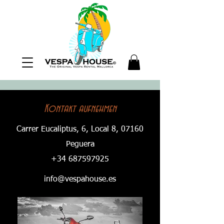
Kontakt aufnehmen
Carrer Eucaliptus, 6, Local 8, 07160
Peguera
+34 687597925
info@vespahouse.es