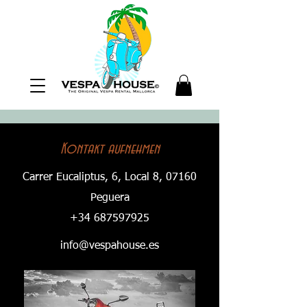
Kontakt aufnehmen
Carrer Eucaliptus, 6, Local 8, 07160
Peguera
+34 687597925
info@vespahouse.es