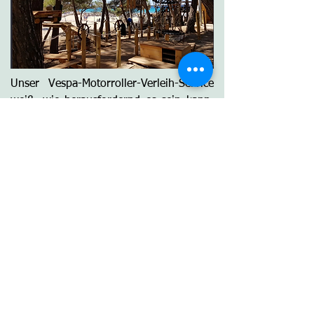
Unser Vespa-Motorroller-Verleih-Service
weiß, wie herausfordernd es sein kann,
eine Reise zu planen, aber einen Vespa-
Motorroller bei uns zu buchen, ist
einfach, erschwinglich und macht Spaß.
Seit 2022 bietet VespaHouse den
Kunden die einfachste und bequemste
Möglichkeit, einen Vespa-Motorroller auf
Mallorca zu mieten. Ganz gleich, ob ihr
einen oder mehrere möchtet oder gar
eines unserer Specials buchen wollt, wir
bieten euch eine Vielzahl von Optionen.
Unsere Preise sind erschwinglich, und